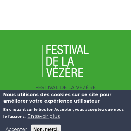
FESTIVAL DE LA VÉZÈRE
Nous utilisons des cookies sur ce site pour
| 10 BOULEVARD DU SALAN 19100 BRIVE
améliorer votre expérience utilisateur
|
+33 (0)5 55 23 25 09
En cliquant sur le bouton Accepter, vous acceptez que nous
Menu Pied de page
En savoir plus
le fassions.
Liens Utiles
Plan du Site
Mentions Légales
Accepter
Non, merci.