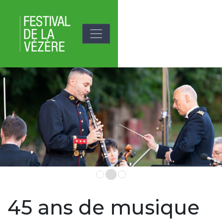
Aller au contenu principal
Média du slide
Image
45 ans de musique