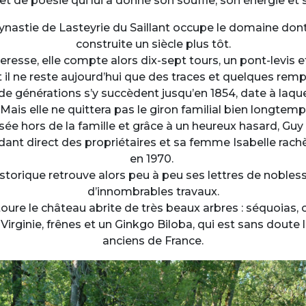
t de poésie qui lui a donné son souffle, son énergie et
dynastie de Lasteyrie du Saillant occupe le domaine dont 
construite un siècle plus tôt.
teresse, elle compte alors dix-sept tours, un pont-levis 
 il ne reste aujourd’hui que des traces et quelques remp
de générations s’y succèdent jusqu’en 1854, date à laqu
Mais elle ne quittera pas le giron familial bien longtem
ée hors de la famille et grâce à un heureux hasard, Guy
dant direct des propriétaires et sa femme Isabelle rach
en 1970.
torique retrouve alors peu à peu ses lettres de noblesse 
d’innombrables travaux.
oure le château abrite de très beaux arbres : séquoias, 
 Virginie, frênes et un Ginkgo Biloba, qui est sans doute 
anciens de France.