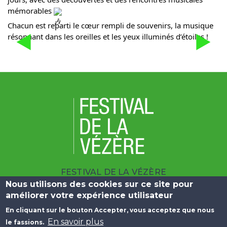
mémorables 
Chacun est reparti le cœur rempli de souvenirs, la musique 
résonnant dans les oreilles et les yeux illuminés d’étoiles !
FESTIVAL DE LA VÉZÈRE
Nous utilisons des cookies sur ce site pour
| 10 BOULEVARD DU SALAN 19100 BRIVE
améliorer votre expérience utilisateur
|
+33 (0)5 55 23 25 09
En cliquant sur le bouton Accepter, vous acceptez que nous
Menu Pied de page
En savoir plus
le fassions.