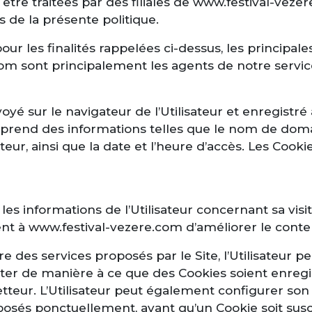
tre traitées par des filiales de www.festival-vezer
és de la présente politique.
pour les finalités rappelées ci-dessus, les principa
om sont principalement les agents de notre service
yé sur le navigateur de l’Utilisateur et enregistré a
mprend des informations telles que le nom de domain
lisateur, ainsi que la date et l’heure d’accès. Les 
es informations de l’Utilisateur concernant sa visit
 à www.festival-vezere.com d’améliorer le contenu d
ure des services proposés par le Site, l’Utilisateur p
er de manière à ce que des Cookies soient enregistr
etteur. L’Utilisateur peut également configurer son
roposés ponctuellement, avant qu’un Cookie soit sus