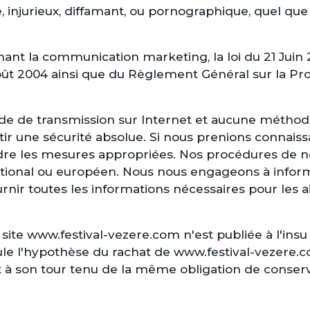
njurieux, diffamant, ou pornographique, quel que so
ant la communication marketing, la loi du 21 Juin 
oût 2004 ainsi que du Règlement Général sur la Pr
hode de transmission sur Internet et aucune méth
 une sécurité absolue. Si nous prenions connaissa
endre les mesures appropriées. Nos procédures de n
 national ou européen. Nous nous engageons à infor
urnir toutes les informations nécessaires pour les 
site www.festival-vezere.com n'est publiée à l'insu 
le l'hypothèse du rachat de www.festival-vezere.co
it à son tour tenu de la même obligation de conserv