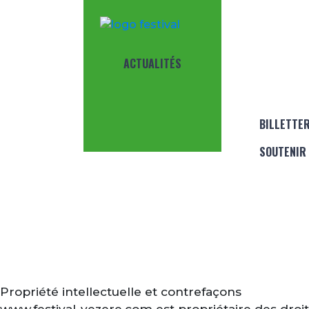
ACTUALITÉS
NAVI
BILLETTER
SOUTENIR 
Propriété intellectuelle et contrefaçons
www.festival-vezere.com est propriétaire des droits