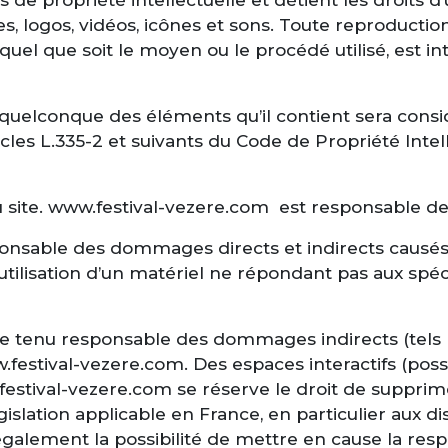
 logos, vidéos, icônes et sons. Toute reproduction,
uel que soit le moyen ou le procédé utilisé, est inte
un quelconque des éléments qu’il contient sera con
les L.335-2 et suivants du Code de Propriété Intell
site. www.festival-vezere.com est responsable de la
sable des dommages directs et indirects causés au m
 l’utilisation d’un matériel ne répondant pas aux spéc
e tenu responsable des dommages indirects (tels
ww.festival-vezere.com. Des espaces interactifs (pos
ww.festival-vezere.com se réserve le droit de suppr
islation applicable en France, en particulier aux di
lement la possibilité de mettre en cause la responsa