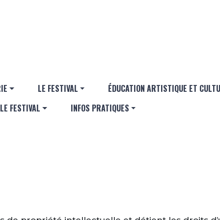
Aller au contenu principal
GATION PRINCIPALE
IE
LE FESTIVAL
ÉDUCATION ARTISTIQUE ET CULT
LE FESTIVAL
INFOS PRATIQUES
 de propriété intellectuelle et détient les droits d