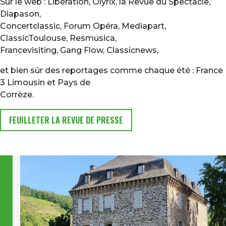
Sur le web : Libération, Olyrix, la Revue du Spectacle,
Diapason,
Concertclassic, Forum Opéra, Mediapart,
ClassicToulouse, Resmusica,
Francevisiting, Gang Flow, Classicnews,
et bien sûr des reportages comme chaque été : France
3 Limousin et Pays de
Corrèze.
FEUILLETER LA REVUE DE PRESSE
Image