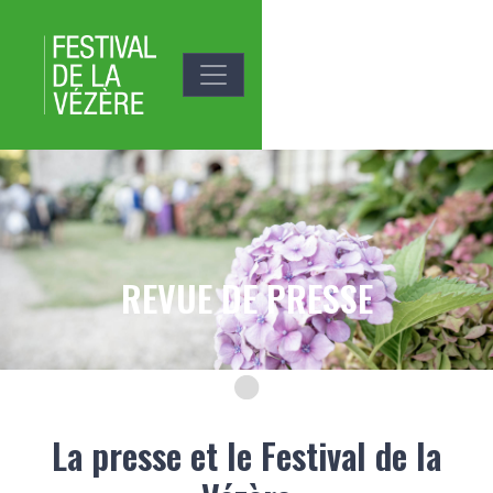
Aller au contenu principal
Média du slide
Image
REVUE DE PRESSE
Texte du slide
La presse et le Festival de la