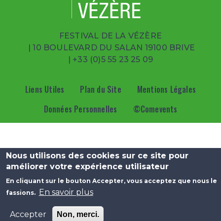
FESTIVAL DE LA VÉZÈRE
| 10 BOULEVARD DU SALAN 19100 BRIVE
|
+33 (0)5 55 23 25 09
Menu Pied de page
Liens Utiles
Plan du Site
Mentions Légales
Données Personnelles
©Comevents
Nous utilisons des cookies sur ce site pour
améliorer votre expérience utilisateur
En cliquant sur le bouton Accepter, vous acceptez que nous le
En savoir plus
fassions.
Accepter
Non, merci.