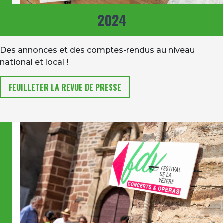
2024
Des annonces et des comptes-rendus au niveau
national et local !
FEUILLETER LA REVUE DE PRESSE
Image